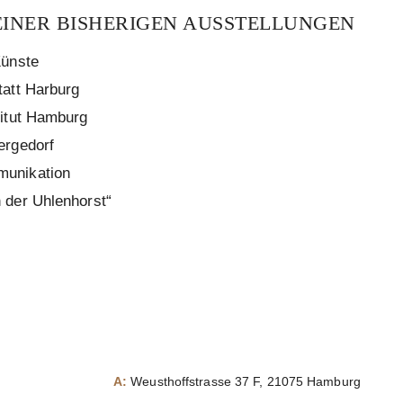
EINER BISHERIGEN AUSSTELLUNGEN
Künste
tatt Harburg
titut Hamburg
ergedorf
munikation
 der Uhlenhorst“
A:
Weusthoffstrasse 37 F, 21075 Hamburg