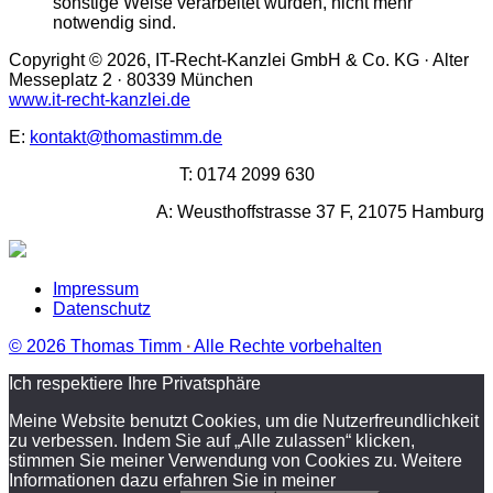
sonstige Weise verarbeitet wurden, nicht mehr
notwendig sind.
Copyright © 2026, IT-Recht-Kanzlei GmbH & Co. KG · Alter
Messeplatz 2 · 80339 München
www.it-recht-kanzlei.de
E:
kontakt@thomastimm.de
T:
0174 2099 630
A:
Weusthoffstrasse 37 F, 21075 Hamburg
Impressum
Datenschutz
© 2026 Thomas Timm
∙
Alle Rechte vorbehalten
Ich respektiere Ihre Privatsphäre
Meine Website benutzt Cookies, um die Nutzerfreundlichkeit
zu verbessen. Indem Sie auf „Alle zulassen“ klicken,
stimmen Sie meiner Verwendung von Cookies zu. Weitere
Informationen dazu erfahren Sie in meiner