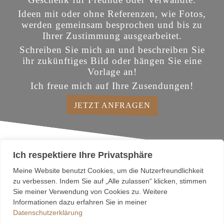
Ideen mit oder ohne Referenzen, wie Fotos,
werden gemeinsam besprochen und bis zu
Ihrer Zustimmung ausgearbeitet.
Schreiben Sie mich an und beschreiben Sie
ihr zukünftiges Bild oder hängen Sie eine
Vorlage an!
Ich freue mich auf Ihre Zusendungen!
JETZT ANFRAGEN
Ich respektiere Ihre Privatsphäre
Meine Website benutzt Cookies, um die Nutzerfreundlichkeit
E:
kontakt@thomastimm.de
zu verbessen. Indem Sie auf „Alle zulassen“ klicken, stimmen
Sie meiner Verwendung von Cookies zu. Weitere
T:
0174 2099 630
Informationen dazu erfahren Sie in meiner
A:
Weusthoffstrasse 37 F, 21075 Hamburg
Datenschutzerklärung